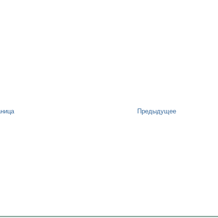
аница
Предыдущее