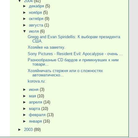
▼
2004
(92)
►
декабря
(5)
►
ноября
(5)
►
октября
(9)
►
августа
(1)
▼
июля
(6)
Gregg and Evan Spiridellis: К выборам президента
США.
Хозяйке на заметку.
Sony Pictures - Resident Evil: Apocalypse - очень ...
Разнообразные CD бардов и примкнувших к ним
товари...
Хозяйничать стержня или о сложностях
автоматическо...
korova.ru:
►
июня
(3)
►
мая
(10)
►
апреля
(14)
►
марта
(10)
►
февраля
(13)
►
января
(16)
►
2003
(89)