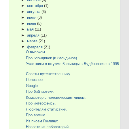
►
сентября
(1)
►
августа
(6)
►
июля
(3)
►
июня
(5)
►
мая
(11)
►
апреля
(11)
►
марта
(21)
▼
февраля
(21)
О высоком.
Про блондинок (и блондинов)
Участники о штурме больницы в Будённовске в 1995
...
Советы путешественнику.
Полезное.
Google.
Про библиотеки.
Комьютер с человеческим лицом.
Про интерфейсы.
Любителям статистики.
Про армию.
Из писем Гоблину:
Новости из лабораторий.