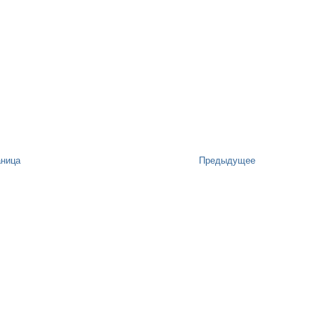
аница
Предыдущее