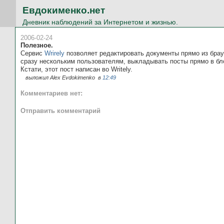
Евдокименко.нет
Дневник наблюдений за Интернетом и жизнью.
2006-02-24
Полезное.
Сервис
Wrirely
позволяет редактировать документы прямо из брау
сразу нескольким пользователям, выкладывать посты прямо в блог
Кстати, этот пост написан во Writely.
выложил Alex Evdokimenko
в
12:49
Комментариев нет:
Отправить комментарий