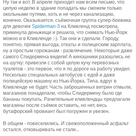
Ну так и вот. В апреле приходит нам всем письмо, что
целую неделю в здание попадать мы сможем только
окольными путями, хоть и не через канализацию,
конечно. Оказывается, съёмочная группа супер-боевика
для девочек
Spiderman-3
на Кливленд посмотрела,
прикинула деньжищи и решила, что снимать Нью-Йорк
можно и в Кливленде :-). Так они и сделали. Городу,
понятно, прямая выгода, откаты и полицеским зарплата,
ну а простым горожанам - развлечение. Некоторые даже
самого Спидермена видели! А киношники разошлись не
на шутку: привезли с собой целую кучу перевозных
туалетов - это первое, что я по дороге на работу увидел.
Несколько специальных автобусов с едой и даже
полицейскую машину из Нью-Йорка. Типа, вдруг в
Кливленде не будет. Часть заброшенных витрин отмыли,
магазинов понаделали, чтобы Спидермену было где
бананы покупать. Рачительные кливлендцы предлагали
магазины после съёмок оставить, но нет, весь
бутафорский провиант был погружен и увезен.
В общем - повеселились. И свежоположенный асфальт
остался, отковыривать не стали...