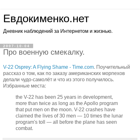
Евдокименко.нет
Дневник наблюдений за Интернетом и жизнью.
2007-10-04
Про военную смекалку.
V-22 Osprey: A Flying Shame - Time.com
. Поучительный
рассказ о том, как по заказу американских морпехов
делали чудо-самолёт и что из этого получилось.
Избранные места:
the V-22 has been 25 years in development,
more than twice as long as the Apollo program
that put men on the moon. V-22 crashes have
claimed the lives of 30 men — 10 times the lunar
program's toll — all before the plane has seen
combat.