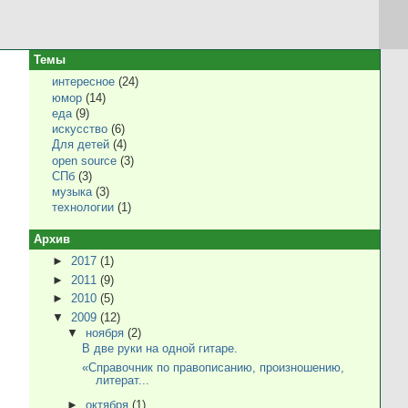
Темы
интересное
(24)
юмор
(14)
еда
(9)
искусство
(6)
Для детей
(4)
open source
(3)
СПб
(3)
музыка
(3)
технологии
(1)
Архив
►
2017
(1)
►
2011
(9)
►
2010
(5)
▼
2009
(12)
▼
ноября
(2)
В две руки на одной гитаре.
«Справочник по правописанию, произношению,
литерат...
►
октября
(1)