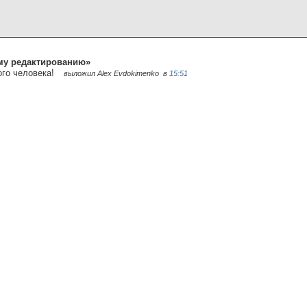
му редактированию»
ого человека!
выложил Alex Evdokimenko
в
15:51