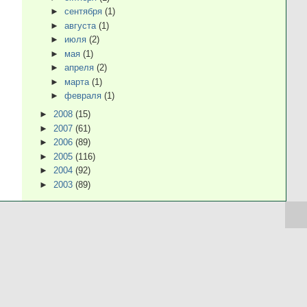
►
сентября
(1)
►
августа
(1)
►
июля
(2)
►
мая
(1)
►
апреля
(2)
►
марта
(1)
►
февраля
(1)
►
2008
(15)
►
2007
(61)
►
2006
(89)
►
2005
(116)
►
2004
(92)
►
2003
(89)