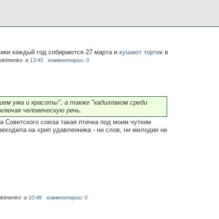
чики каждый год собираются 27 марта и
кушают тортик
в
dokimenko
в
13:45
комментарии: 0
ем ума и красоты", а также "кадиллаком среди
включая человеческую речь.
на Советского союза такая птичка под моим чутким
еходила на хрип удавленника - ни слов, ни мелодии не
okimenko
в
10:48
комментарии: 0