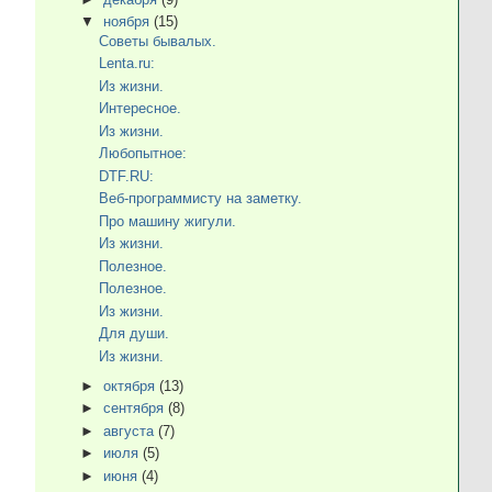
▼
ноября
(15)
Советы бывалых.
Lenta.ru:
Из жизни.
Интересное.
Из жизни.
Любопытное:
DTF.RU:
Веб-программисту на заметку.
Про машину жигули.
Из жизни.
Полезное.
Полезное.
Из жизни.
Для души.
Из жизни.
►
октября
(13)
►
сентября
(8)
►
августа
(7)
►
июля
(5)
►
июня
(4)