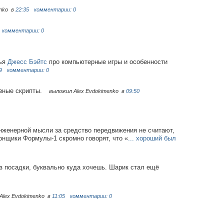
enko
в
22:35
комментарии: 0
комментарии: 0
тья
Джесс Бэйтс
про компьютерные игры и особенности
9
комментарии: 0
езные скрипты.
выложил Alex Evdokimenko
в
09:50
инженерной мысли за средство передвижения не считают,
онщики Формулы-1 скромно говорят, что «
... хороший был
ез посадки, буквально куда хочешь. Шарик стал ещё
Alex Evdokimenko
в
11:05
комментарии: 0