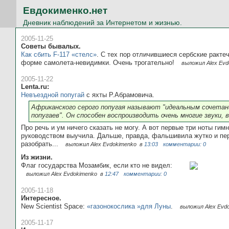
Евдокименко.нет
Дневник наблюдений за Интернетом и жизнью.
2005-11-25
Советы бывалых.
Как сбить F-117 «стелс»
. С тех пор отличившиеся сербские ракте
форме самолета-невидимки. Очень трогательно!
выложил Alex Ev
2005-11-22
Lenta.ru:
Невъездной попугай
с яхты Р.Абрамовича.
Африканского серого попугая называют "идеальным сочетани
попугаев". Он способен воспроизводить очень многие звуки, 
Про речь и ум ничего сказать не могу. А вот первые три ноты гим
руководством выучила. Дальше, правда, фальшивила жутко и пер
разобрать...
выложил Alex Evdokimenko
в
13:03
комментарии: 0
Из жизни.
Флаг государства Мозамбик, если кто не видел:
выложил Alex Evdokimenko
в
12:47
комментарии: 0
2005-11-18
Интересное.
New Scientist Space:
«газонокослика »для Луны
.
выложил Alex Evd
2005-11-17