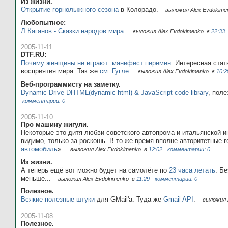
Из жизни.
Открытие горнолыжного сезона
в Колорадо.
выложил Alex Evdokim
Любопытное:
Л.Каганов - Сказки народов мира
.
выложил Alex Evdokimenko
в
22:33
2005-11-11
DTF.RU:
Почему женщины не играют: манифест перемен
. Интересная ста
восприятия мира. Так же
см. Гугле
.
выложил Alex Evdokimenko
в
10:2
Веб-программисту на заметку.
Dynamic Drive DHTML(dynamic html) & JavaScript code library
, пол
комментарии: 0
2005-11-10
Про машину жигули.
Некоторые это дитя любви советского автопрома и итальянской 
видимо, только за роскошь. В то же время вполне авторитетные г
автомобиль
».
выложил Alex Evdokimenko
в
12:02
комментарии: 0
Из жизни.
А теперь ещё вот можно будет на самолёте по
23 часа летать
. Б
меньше...
выложил Alex Evdokimenko
в
11:29
комментарии: 0
Полезное.
Всякие полезные штуки
для GMail'a. Туда же
Gmail API
.
выложил 
2005-11-08
Полезное.